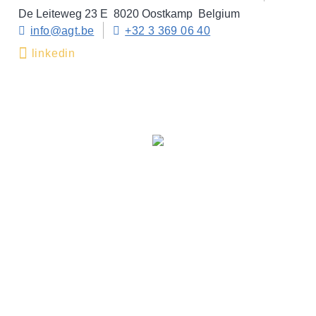
De Leiteweg 23 E
8020 Oostkamp
Belgium
info@agt.be
+32 3 369 06 40
linkedin
© 2026 AGT - Crafted with
by
Statik
Cookie Policy
Privacy policy
Cookie settings